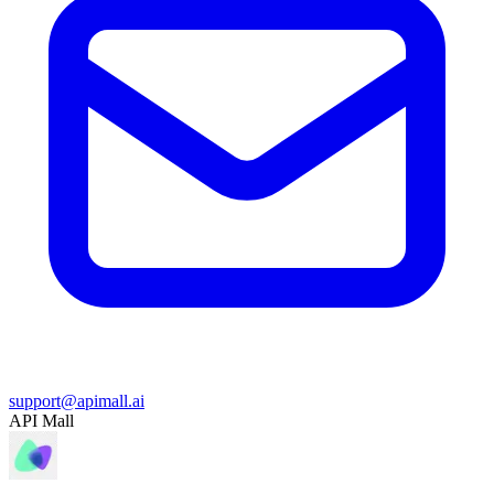
support@apimall.ai
API Mall