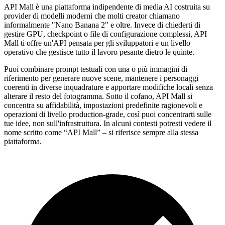
API Mall è una piattaforma indipendente di media AI costruita su
provider di modelli moderni che molti creator chiamano
informalmente "Nano Banana 2" e oltre. Invece di chiederti di
gestire GPU, checkpoint o file di configurazione complessi, API
Mall ti offre un'API pensata per gli sviluppatori e un livello
operativo che gestisce tutto il lavoro pesante dietro le quinte.
Puoi combinare prompt testuali con una o più immagini di
riferimento per generare nuove scene, mantenere i personaggi
coerenti in diverse inquadrature e apportare modifiche locali senza
alterare il resto del fotogramma. Sotto il cofano, API Mall si
concentra su affidabilità, impostazioni predefinite ragionevoli e
operazioni di livello production-grade, così puoi concentrarti sulle
tue idee, non sull'infrastruttura. In alcuni contesti potresti vedere il
nome scritto come “API Mall” – si riferisce sempre alla stessa
piattaforma.