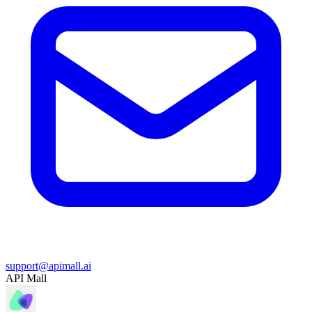
support@apimall.ai
API Mall