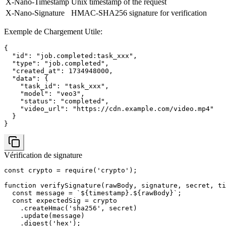
X-Nano-Timestamp
Unix timestamp of the request
X-Nano-Signature
HMAC-SHA256 signature for verification
Exemple de Chargement Utile
:
{

  "id": "job.completed:task_xxx",

  "type": "job.completed",

  "created_at": 1734948000,

  "data": {

    "task_id": "task_xxx",

    "model": "veo3",

    "status": "completed",

    "video_url": "https://cdn.example.com/video.mp4"

  }

}
Vérification de signature
const crypto = require('crypto');

function verifySignature(rawBody, signature, secret, ti
  const message = `${timestamp}.${rawBody}`;

  const expectedSig = crypto

    .createHmac('sha256', secret)

    .update(message)

    .digest('hex');
