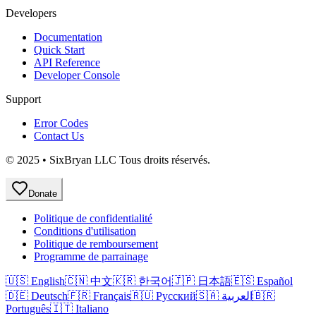
Developers
Documentation
Quick Start
API Reference
Developer Console
Support
Error Codes
Contact Us
© 2025 • SixBryan LLC Tous droits réservés.
Donate
Politique de confidentialité
Conditions d'utilisation
Politique de remboursement
Programme de parrainage
🇺🇸 English
🇨🇳 中文
🇰🇷 한국어
🇯🇵 日本語
🇪🇸 Español
🇩🇪 Deutsch
🇫🇷 Français
🇷🇺 Русский
🇸🇦 العربية
🇧🇷
Português
🇮🇹 Italiano