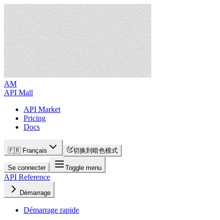
AM
API Mall
API Market
Pricing
Docs
🇫🇷 Français
切换到暗色模式
Se connecter
Toggle menu
API Reference
Démarrage
Démarrage rapide