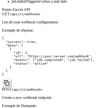
job.failed
Triggered when a task fails
Points d'accès API
GET
/api/v1/webhooks
List all your webhook configurations
Exemple de réponse
:
{

  "success": true,

  "data": [

    {

      "id": 1,

      "url": "https://your-server.com/webhook",

      "events": ["job.completed", "job.failed"],

      "status": "active"

    }

  ]

}
POST
/api/v1/webhooks
Create a new webhook endpoint
Exemple de Demande
: