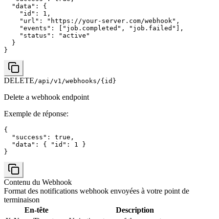
  "data": {

    "id": 1,

    "url": "https://your-server.com/webhook",

    "events": ["job.completed", "job.failed"],

    "status": "active"

  }

}
DELETE
/api/v1/webhooks/{id}
Delete a webhook endpoint
Exemple de réponse
:
{

  "success": true,

  "data": { "id": 1 }

}
Contenu du Webhook
Format des notifications webhook envoyées à votre point de
terminaison
En-tête
Description