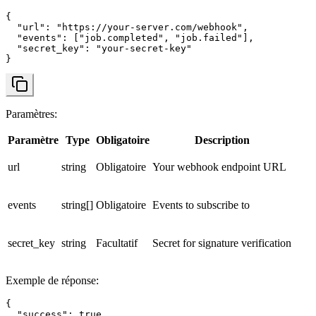
{

  "url": "https://your-server.com/webhook",

  "events": ["job.completed", "job.failed"],

  "secret_key": "your-secret-key"

}
Paramètres
:
Paramètre
Type
Obligatoire
Description
url
string
Obligatoire
Your webhook endpoint URL
events
string[]
Obligatoire
Events to subscribe to
secret_key
string
Facultatif
Secret for signature verification
Exemple de réponse
:
{

  "success": true,
