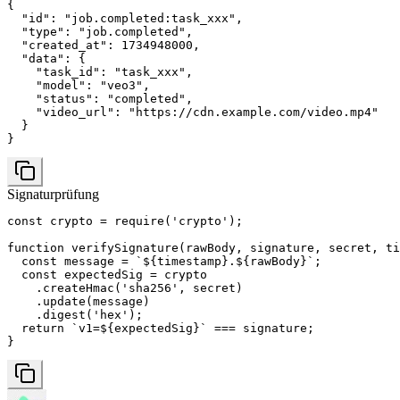
{

  "id": "job.completed:task_xxx",

  "type": "job.completed",

  "created_at": 1734948000,

  "data": {

    "task_id": "task_xxx",

    "model": "veo3",

    "status": "completed",

    "video_url": "https://cdn.example.com/video.mp4"

  }

}
Signaturprüfung
const crypto = require('crypto');

function verifySignature(rawBody, signature, secret, ti
  const message = `${timestamp}.${rawBody}`;

  const expectedSig = crypto

    .createHmac('sha256', secret)

    .update(message)

    .digest('hex');

  return `v1=${expectedSig}` === signature;

}