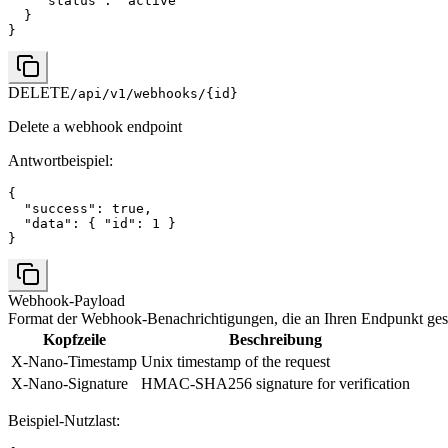
    "status": "active"

  }

}
DELETE
/api/v1/webhooks/{id}
Delete a webhook endpoint
Antwortbeispiel
:
{

  "success": true,

  "data": { "id": 1 }

}
Webhook-Payload
Format der Webhook-Benachrichtigungen, die an Ihren Endpunkt ge
Kopfzeile
Beschreibung
X-Nano-Timestamp
Unix timestamp of the request
X-Nano-Signature
HMAC-SHA256 signature for verification
Beispiel-Nutzlast
: