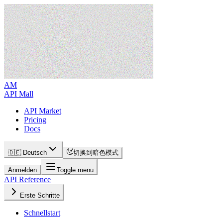
AM
API Mall
API Market
Pricing
Docs
🇩🇪 Deutsch
切换到暗色模式
Anmelden
Toggle menu
API Reference
Erste Schritte
Schnellstart