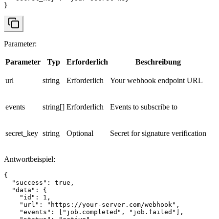
}
Parameter
:
Parameter
Typ
Erforderlich
Beschreibung
url
string
Erforderlich
Your webhook endpoint URL
events
string[]
Erforderlich
Events to subscribe to
secret_key
string
Optional
Secret for signature verification
Antwortbeispiel
:
{

  "success": true,

  "data": {

    "id": 1,

    "url": "https://your-server.com/webhook",

    "events": ["job.completed", "job.failed"],
