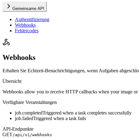
Gemeinsame API
Authentifizierung
Webhooks
Fehlercodes
Webhooks
Erhalten Sie Echtzeit-Benachrichtigungen, wenn Aufgaben abgeschlos
Übersicht
Webhooks allow you to receive HTTP callbacks when your image or vide
Verfügbare Veranstaltungen
job.completed
Triggered when a task completes successfully
job.failed
Triggered when a task fails
API-Endpunkte
GET
/api/v1/webhooks