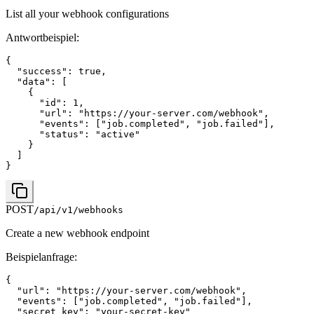
List all your webhook configurations
Antwortbeispiel
:
{

  "success": true,

  "data": [

    {

      "id": 1,

      "url": "https://your-server.com/webhook",

      "events": ["job.completed", "job.failed"],

      "status": "active"

    }

  ]

}
POST
/api/v1/webhooks
Create a new webhook endpoint
Beispielanfrage
:
{

  "url": "https://your-server.com/webhook",

  "events": ["job.completed", "job.failed"],

  "secret_key": "your-secret-key"
