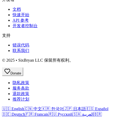
文档
快速开始
API 参考
开发者控制台
支持
错误代码
联系我们
© 2025 • SixBryan LLC 保留所有权利。
Donate
隐私政策
服务条款
退款政策
推荐计划
🇺🇸 English
🇨🇳 中文
🇰🇷 한국어
🇯🇵 日本語
🇪🇸 Español
🇩🇪 Deutsch
🇫🇷 Français
🇷🇺 Русский
🇸🇦 العربية
🇧🇷