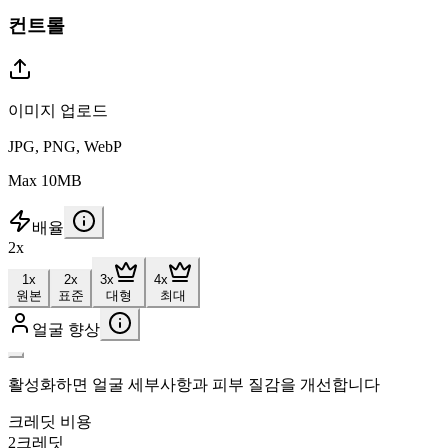
컨트롤
이미지 업로드
JPG, PNG, WebP
Max 10MB
배율
2
x
1x
2x
3x
4x
원본
표준
대형
최대
얼굴 향상
활성화하면 얼굴 세부사항과 피부 질감을 개선합니다
크레딧 비용
2
크레딧