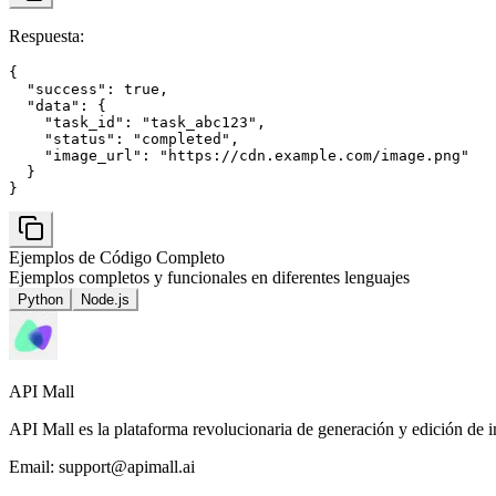
Respuesta
:
{

  "success": true,

  "data": {

    "task_id": "task_abc123",

    "status": "completed",

    "image_url": "https://cdn.example.com/image.png"

  }

}
Ejemplos de Código Completo
Ejemplos completos y funcionales en diferentes lenguajes
Python
Node.js
API Mall
API Mall es la plataforma revolucionaria de generación y edición de 
Email:
support@apimall.ai