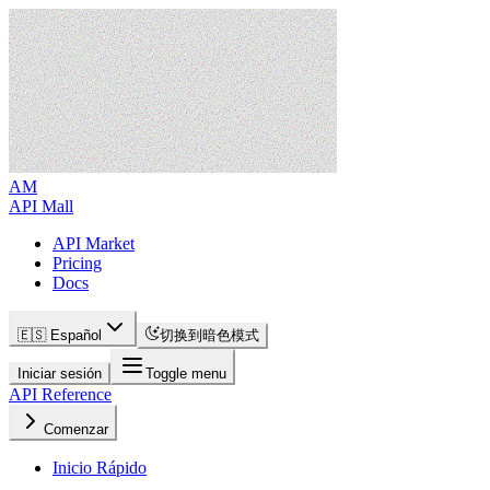
AM
API Mall
API Market
Pricing
Docs
🇪🇸 Español
切换到暗色模式
Iniciar sesión
Toggle menu
API Reference
Comenzar
Inicio Rápido