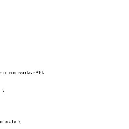
rear una nueva clave API.
 \

enerate \
