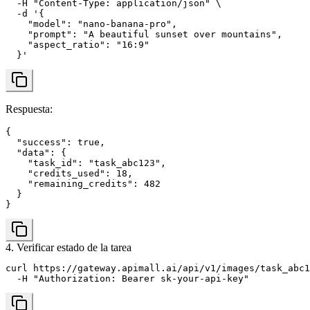
  -H "Content-Type: application/json" \

  -d '{

    "model": "nano-banana-pro",

    "prompt": "A beautiful sunset over mountains",

    "aspect_ratio": "16:9"

  }'
Respuesta
:
{

  "success": true,

  "data": {

    "task_id": "task_abc123",

    "credits_used": 18,

    "remaining_credits": 482

  }

}
4. Verificar estado de la tarea
curl https://gateway.apimall.ai/api/v1/images/task_abc1
  -H "Authorization: Bearer sk-your-api-key"